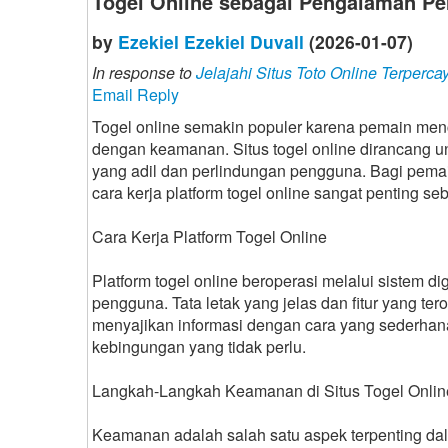
Togel Online sebagai Pengalaman P
by
Ezekiel Ezekiel Duvall
(2026-01-07)
In response to
Jelajahi Situs Toto Online Terperca
Email Reply
Togel online semakin populer karena pemain me
dengan keamanan. Situs togel online dirancang u
yang adil dan perlindungan pengguna. Bagi pem
cara kerja platform togel online sangat penting se
Cara Kerja Platform Togel Online
Platform togel online beroperasi melalui sistem d
pengguna. Tata letak yang jelas dan fitur yang t
menyajikan informasi dengan cara yang sederhana
kebingungan yang tidak perlu.
Langkah-Langkah Keamanan di Situs Togel Onlin
Keamanan adalah salah satu aspek terpenting dal