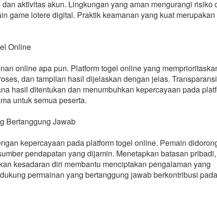
i dan aktivitas akun. Lingkungan yang aman mengurangi risiko 
n game lotere digital. Praktik keamanan yang kuat merupakan
el Online
nan online apa pun. Platform togel online yang memprioritaska
ses, dan tampilan hasil dijelaskan dengan jelas. Transparansi
 hasil ditentukan dan menumbuhkan kepercayaan pada platf
ma untuk semua peserta.
g Bertanggung Jawab
engan kepercayaan pada platform togel online. Pemain didoron
 sumber pendapatan yang dijamin. Menetapkan batasan pribadi,
kan kesadaran diri membantu menciptakan pengalaman yang
ukung permainan yang bertanggung jawab berkontribusi pad