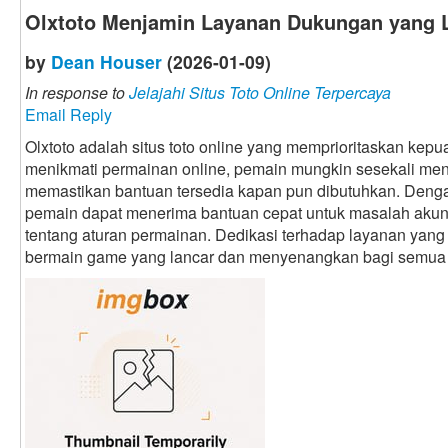
Olxtoto Menjamin Layanan Dukungan yang 
by
Dean Houser
(2026-01-09)
In response to
Jelajahi Situs Toto Online Terpercaya
Email Reply
Olxtoto adalah situs toto online yang memprioritaskan ke
menikmati permainan online, pemain mungkin sesekali men
memastikan bantuan tersedia kapan pun dibutuhkan. Deng
pemain dapat menerima bantuan cepat untuk masalah akun, 
tentang aturan permainan. Dedikasi terhadap layanan yan
bermain game yang lancar dan menyenangkan bagi semua