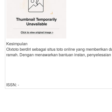
Kesimpulan
Olxtoto berdiri sebagai situs toto online yang memberikan
ramah. Dengan menawarkan bantuan instan, penyelesaian
ISSN: -