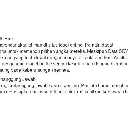
ih Baik
rencanakan pilihan di situs togel online. Pemain dapat
toris untuk memandu pilihan angka mereka. Meskipun Data SDY
tan yang lebih tepat dengan menyoroti pola dan tren. Analisi
n pengalaman togel online secara keseluruhan dengan membua
antung pada keberuntungan semata.
rtanggung Jawab
yang bertanggung jawab sangat penting. Pemain harus menghin
 dan menetapkan batasan pribadi untuk memastikan kebiasaan 