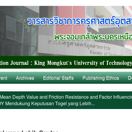
rent
Archives
Editorial Staffs
Publishing Ethics
D
Mean Depth Value and Friction Resistance and Factor Influenci
Y Mendukung Keputusan Togel yang Lebih...