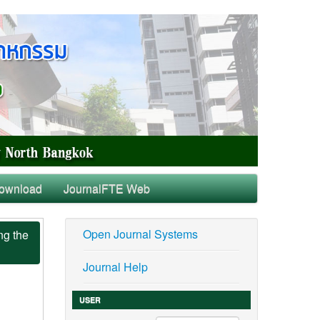
ownload
JournalFTE Web
Open Journal Systems
ng the
Journal Help
USER