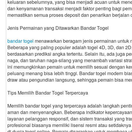
keluaran sebelumnya, yang bisa menjadi acuan untuk me
dan kenyamanan transaksi menjadi faktor penting bagi pema
memastikan semua proses deposit dan penarikan berjalan 
Jenis Permainan yang Ditawarkan Bandar Togel
bandar togel
menawarkan beragam jenis permainan untuk m
Beberapa yang paling populer adalah togel 4D, 3D, dan 2
berdasarkan prediksi angka tertentu. Selain itu, ada juga p
naga, dan taruhan naga-silang yang menambah variasi str
ini memungkinkan pemain untuk memilih sesuai dengan ke
peluang menang bisa lebih tinggi. Bandar togel modern bias
draw atau pengundian langsung, sehingga pemain bisa mema
Tips Memilih Bandar Togel Terpercaya
Memilih bandar togel yang terpercaya adalah langkah pent
aman dan menyenangkan. Beberapa indikator kepercayaan 
layanan pelanggan responsif, dan sistem transaksi yang tr
profesional biasanya memiliki lisensi resmi atau setidakn
di dunia togel online. Pemain disarankan untuk membaca ula