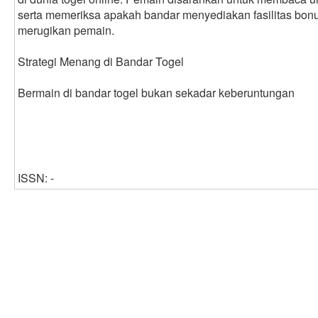
serta memeriksa apakah bandar menyediakan fasilitas bonu
merugikan pemain.
Strategi Menang di Bandar Togel
Bermain di bandar togel bukan sekadar keberuntungan
ISSN: -