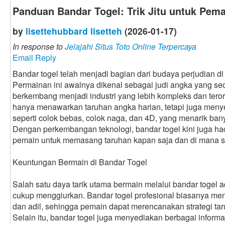
Panduan Bandar Togel: Trik Jitu untuk Pema
by
lisettehubbard lisetteh
(2026-01-17)
In response to
Jelajahi Situs Toto Online Terpercaya
Email Reply
Bandar togel telah menjadi bagian dari budaya perjudian d
Permainan ini awalnya dikenal sebagai judi angka yang sed
berkembang menjadi industri yang lebih kompleks dan teror
hanya menawarkan taruhan angka harian, tetapi juga meny
seperti colok bebas, colok naga, dan 4D, yang menarik ban
Dengan perkembangan teknologi, bandar togel kini juga h
pemain untuk memasang taruhan kapan saja dan di mana s
Keuntungan Bermain di Bandar Togel
Salah satu daya tarik utama bermain melalui bandar toge
cukup menggiurkan. Bandar togel profesional biasanya me
dan adil, sehingga pemain dapat merencanakan strategi ta
Selain itu, bandar togel juga menyediakan berbagai informasi