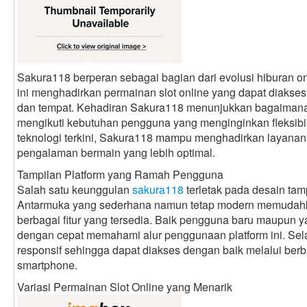
Sakura118 berperan sebagai bagian dari evolusi hiburan on
ini menghadirkan permainan slot online yang dapat diakses 
dan tempat. Kehadiran Sakura118 menunjukkan bagaimana 
mengikuti kebutuhan pengguna yang menginginkan fleksib
teknologi terkini, Sakura118 mampu menghadirkan layanan
pengalaman bermain yang lebih optimal.
Tampilan Platform yang Ramah Pengguna
Salah satu keunggulan
sakura118
terletak pada desain ta
Antarmuka yang sederhana namun tetap modern memudahk
berbagai fitur yang tersedia. Baik pengguna baru maupun
dengan cepat memahami alur penggunaan platform ini. Sela
responsif sehingga dapat diakses dengan baik melalui berb
smartphone.
Variasi Permainan Slot Online yang Menarik