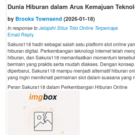
Dunia Hiburan dalam Arus Kemajuan Teknol
by
Brooks Townsend
(2026-01-18)
In response to
Jelajahi Situs Toto Online Terpercaya
Email Reply
Sakura118 hadir sebagai salah satu platform slot online y
hiburan digital. Perkembangan teknologi internet telah m
hiburan, dan Sakura118 memanfaatkan momentum tersebu
bermain yang praktis serta mudah diakses. Dengan konsep
diperbarui, Sakura118 mampu menjadi alternatif hiburan o
yang ingin menikmati permainan slot dalam suasana yang
Peran Sakura118 dalam Perkembangan Hiburan Online