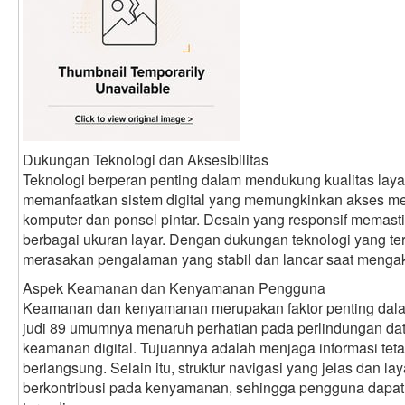
Dukungan Teknologi dan Aksesibilitas
Teknologi berperan penting dalam mendukung kualitas laya
memanfaatkan sistem digital yang memungkinkan akses mela
komputer dan ponsel pintar. Desain yang responsif memastik
berbagai ukuran layar. Dengan dukungan teknologi yang te
merasakan pengalaman yang stabil dan lancar saat mengak
Aspek Keamanan dan Kenyamanan Pengguna
Keamanan dan kenyamanan merupakan faktor penting dalam h
judi 89 umumnya menaruh perhatian pada perlindungan dat
keamanan digital. Tujuannya adalah menjaga informasi tetap
berlangsung. Selain itu, struktur navigasi yang jelas dan lay
berkontribusi pada kenyamanan, sehingga pengguna dapat 