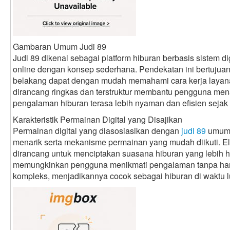
Gambaran Umum Judi 89
Judi 89 dikenal sebagai platform hiburan berbasis sistem 
online dengan konsep sederhana. Pendekatan ini bertujuan
belakang dapat dengan mudah memahami cara kerja layana
dirancang ringkas dan terstruktur membantu pengguna menav
pengalaman hiburan terasa lebih nyaman dan efisien seja
Karakteristik Permainan Digital yang Disajikan
Permainan digital yang diasosiasikan dengan
judi 89
umumn
menarik serta mekanisme permainan yang mudah diikuti. El
dirancang untuk menciptakan suasana hiburan yang lebih 
memungkinkan pengguna menikmati pengalaman tanpa har
kompleks, menjadikannya cocok sebagai hiburan di waktu 