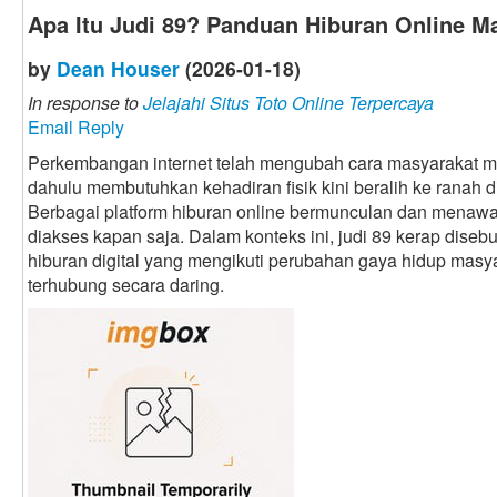
Apa Itu Judi 89? Panduan Hiburan Online M
by
Dean Houser
(2026-01-18)
In response to
Jelajahi Situs Toto Online Terpercaya
Email Reply
Perkembangan internet telah mengubah cara masyarakat men
dahulu membutuhkan kehadiran fisik kini beralih ke ranah dig
Berbagai platform hiburan online bermunculan dan menaw
diakses kapan saja. Dalam konteks ini, judi 89 kerap diseb
hiburan digital yang mengikuti perubahan gaya hidup masy
terhubung secara daring.