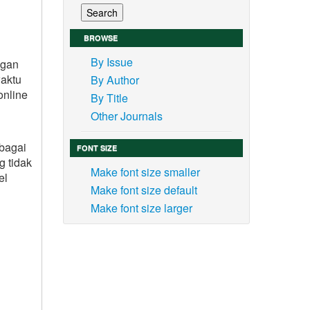
BROWSE
By Issue
ngan
waktu
By Author
online
By Title
Other Journals
rbagai
FONT SIZE
g tidak
Make font size smaller
el
Make font size default
Make font size larger