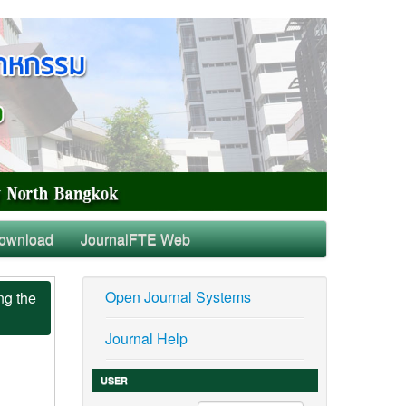
ownload
JournalFTE Web
Open Journal Systems
ng the
Journal Help
USER