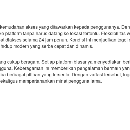
ah kemudahan akses yang ditawarkan kepada penggunanya. De
e platform tanpa harus datang ke lokasi tertentu. Fleksibilitas 
pat diakses selama 24 jam penuh. Kondisi ini menjadikan togel 
 hidup modern yang serba cepat dan dinamis.
 yang cukup beragam. Setiap platform biasanya menyediakan be
pengguna. Keberagaman ini memberikan pengalaman bermain yan
erbagai pilihan yang tersedia. Dengan variasi tersebut, tog
sekaligus mempertahankan minat pengguna lama.