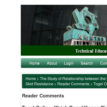
Home
About
Login
Search
Cur
Home
>
The Study of Relationship between the 
Skid Resistance
>
Reader Comments
>
Togel O
Reader Comments