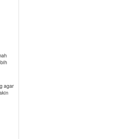
mah
bih
g agar
akin