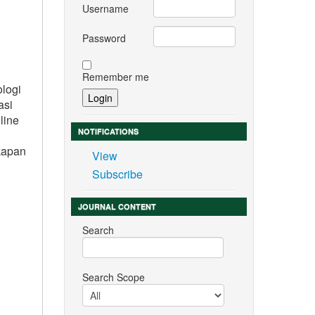
Username
Password
Remember me
ologi
asi
line
NOTIFICATIONS
kapan
View
Subscribe
JOURNAL CONTENT
Search
Search Scope