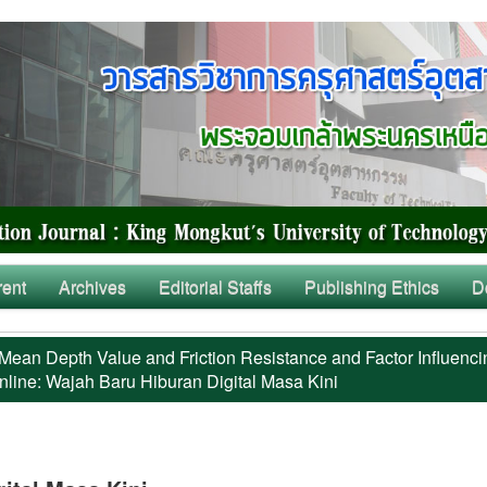
rent
Archives
Editorial Staffs
Publishing Ethics
D
Mean Depth Value and Friction Resistance and Factor Influenci
nline: Wajah Baru Hiburan Digital Masa Kini