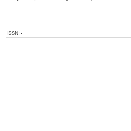
ISSN: -