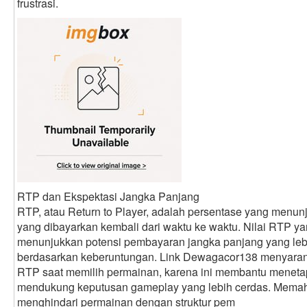
frustrasi.
RTP dan Ekspektasi Jangka Panjang
RTP, atau Return to Player, adalah persentase yang menun
yang dibayarkan kembali dari waktu ke waktu. Nilai RTP y
menunjukkan potensi pembayaran jangka panjang yang lebih
berdasarkan keberuntungan. Link Dewagacor138 menyaran
RTP saat memilih permainan, karena ini membantu menetap
mendukung keputusan gameplay yang lebih cerdas. Mem
menghindari permainan dengan struktur pem