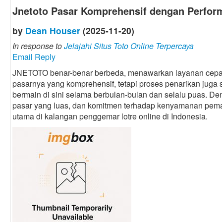
Jnetoto Pasar Komprehensif dengan Perfor
by
Dean Houser
(2025-11-20)
In response to
Jelajahi Situs Toto Online Terpercaya
Email Reply
JNETOTO benar-benar berbeda, menawarkan layanan cepat 
pasarnya yang komprehensif, tetapi proses penarikan juga s
bermain di sini selama berbulan-bulan dan selalu puas. D
pasar yang luas, dan komitmen terhadap kenyamanan pema
utama di kalangan penggemar lotre online di Indonesia.