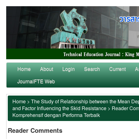
Home
About
Login
Search
Current
A
JournalFTE Web
Home
>
The Study of Relationship between the Mean Dep
and Factor Influencing the Skid Resistance
>
Reader Co
Komprehensif dengan Performa Terbaik
Reader Comments