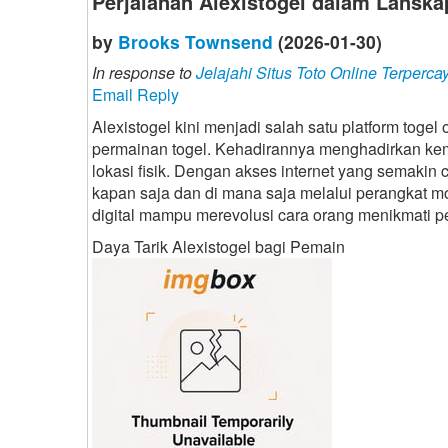
Perjalanan Alexistogel dalam Lanskap
by
Brooks Townsend
(2026-01-30)
In response to
Jelajahi Situs Toto Online Terperca
Email Reply
Alexistogel kini menjadi salah satu platform tog
permainan togel. Kehadirannya menghadirkan ke
lokasi fisik. Dengan akses internet yang semakin
kapan saja dan di mana saja melalui perangkat m
digital mampu merevolusi cara orang menikmati 
Daya Tarik Alexistogel bagi Pemain