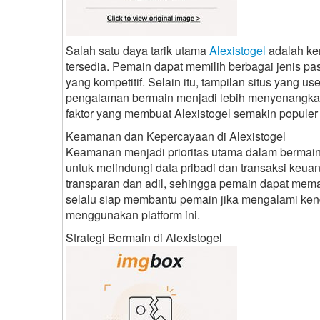
Salah satu daya tarik utama
Alexistogel
adalah ke
tersedia. Pemain dapat memilih berbagai jenis pa
yang kompetitif. Selain itu, tampilan situs yang 
pengalaman bermain menjadi lebih menyenangkan. 
faktor yang membuat Alexistogel semakin populer
Keamanan dan Kepercayaan di Alexistogel
Keamanan menjadi prioritas utama dalam bermain 
untuk melindungi data pribadi dan transaksi keuan
transparan dan adil, sehingga pemain dapat mem
selalu siap membantu pemain jika mengalami ke
menggunakan platform ini.
Strategi Bermain di Alexistogel