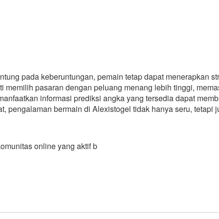
tung pada keberuntungan, pemain tetap dapat menerapkan str
eperti memilih pasaran dengan peluang menang lebih tinggi, mem
emanfaatkan informasi prediksi angka yang tersedia dapat mem
t, pengalaman bermain di Alexistogel tidak hanya seru, tetapi 
omunitas online yang aktif b