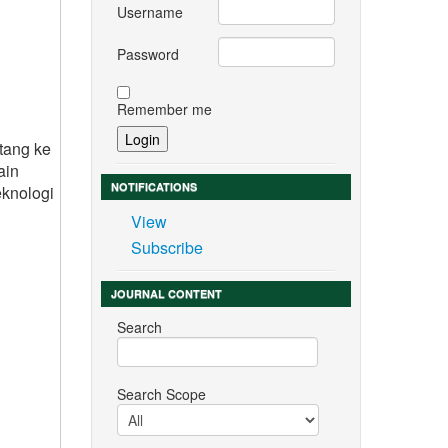
Username
Password
Remember me
tang ke
ain
NOTIFICATIONS
eknologi
View
Subscribe
JOURNAL CONTENT
Search
Search Scope