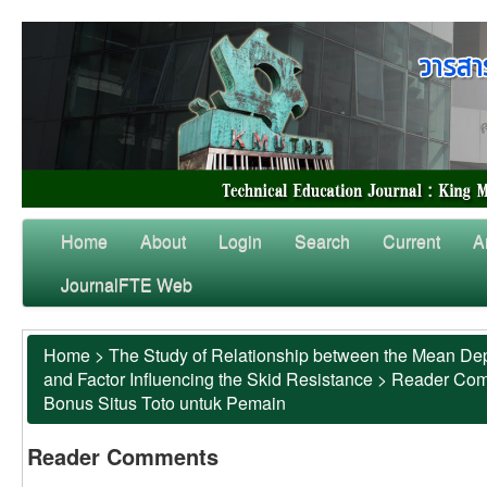
Home
About
Login
Search
Current
A
JournalFTE Web
Home
>
The Study of Relationship between the Mean Dep
and Factor Influencing the Skid Resistance
>
Reader Co
Bonus Situs Toto untuk Pemain
Reader Comments