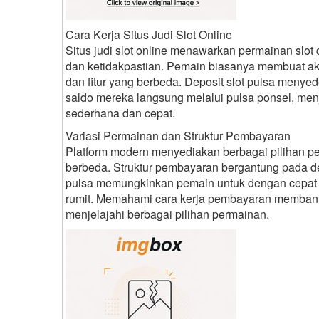
Cara Kerja Situs Judi Slot Online
Situs judi slot online menawarkan permainan slot
dan ketidakpastian. Pemain biasanya membuat ak
dan fitur yang berbeda. Deposit slot pulsa men
saldo mereka langsung melalui pulsa ponsel, men
sederhana dan cepat.
Variasi Permainan dan Struktur Pembayaran
Platform modern menyediakan berbagai pilihan pe
berbeda. Struktur pembayaran bergantung pada desa
pulsa memungkinkan pemain untuk dengan cepat
rumit. Memahami cara kerja pembayaran membantu
menjelajahi berbagai pilihan permainan.