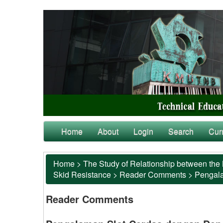
Home
About
Login
Search
Cur
Home
>
The Study of Relationship between the 
Skid Resistance
>
Reader Comments
>
Pengala
Reader Comments