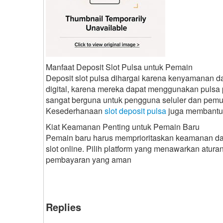
Manfaat Deposit Slot Pulsa untuk Pemain
Deposit slot pulsa dihargai karena kenyamanan d
digital, karena mereka dapat menggunakan pulsa 
sangat berguna untuk pengguna seluler dan pemu
Kesederhanaan
slot deposit pulsa
juga membantu 
Kiat Keamanan Penting untuk Pemain Baru
Pemain baru harus memprioritaskan keamanan da
slot online. Pilih platform yang menawarkan atur
pembayaran yang aman
Replies