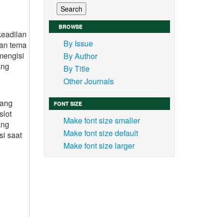
BROWSE
keadilan
By Issue
gan tema
mengisi
By Author
ang
By Title
Other Journals
yang
FONT SIZE
slot
Make font size smaller
ang
Make font size default
i saat
Make font size larger