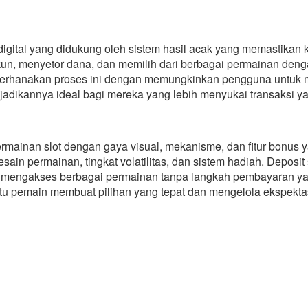
 digital yang didukung oleh sistem hasil acak yang memastikan 
un, menyetor dana, dan memilih dari berbagai permainan den
yederhanakan proses ini dengan memungkinkan pengguna untuk 
jadikannya ideal bagi mereka yang lebih menyukai transaksi y
rmainan slot dengan gaya visual, mekanisme, dan fitur bonus 
in permainan, tingkat volatilitas, dan sistem hadiah. Deposit 
 mengakses berbagai permainan tanpa langkah pembayaran y
 pemain membuat pilihan yang tepat dan mengelola ekspektas