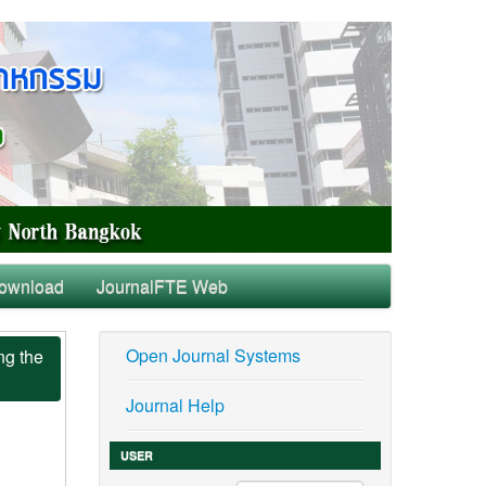
ownload
JournalFTE Web
Open Journal Systems
ng the
Journal Help
USER