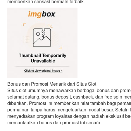
memberikan sensasi bermain terbaik.
Bonus dan Promosi Menarik dari Situs Slot
Situs slot umumnya menawarkan berbagai bonus dan prom
selamat datang, bonus deposit, cashback, dan free spin me
diberikan. Promosi ini memberikan nilai tambah bagi pema
permainan tanpa harus mengeluarkan modal besar. Selain it
menyediakan program loyalitas dengan hadiah eksklusif ba
memanfaatkan bonus dan promosi ini secara