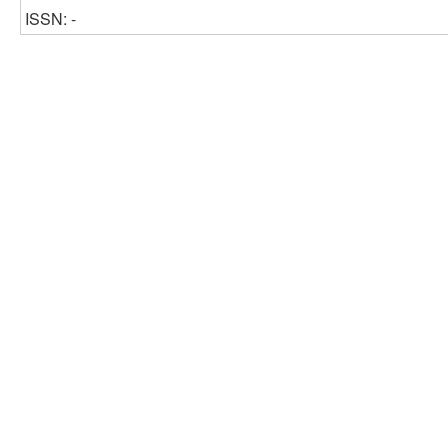
ISSN: -