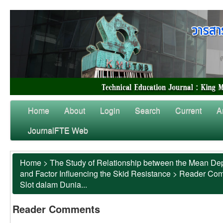
Home
About
Login
Search
Current
A
JournalFTE Web
Home
>
The Study of Relationship between the Mean Dep
and Factor Influencing the Skid Resistance
>
Reader Co
Slot dalam Dunia...
Reader Comments