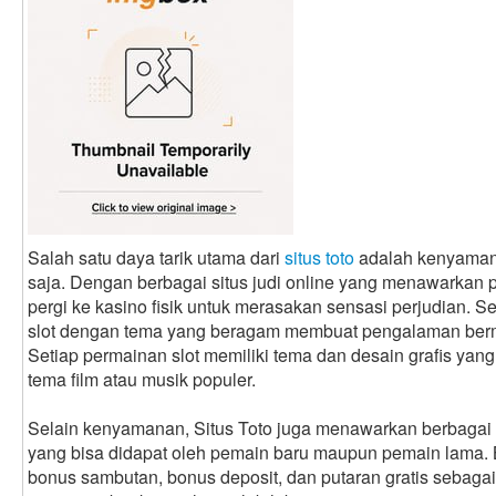
Salah satu daya tarik utama dari
situs toto
adalah kenyaman
saja. Dengan berbagai situs judi online yang menawarkan pe
pergi ke kasino fisik untuk merasakan sensasi perjudian. S
slot dengan tema yang beragam membuat pengalaman ber
Setiap permainan slot memiliki tema dan desain grafis yang
tema film atau musik populer.
Selain kenyamanan, Situs Toto juga menawarkan berbaga
yang bisa didapat oleh pemain baru maupun pemain lama. 
bonus sambutan, bonus deposit, dan putaran gratis sebagai