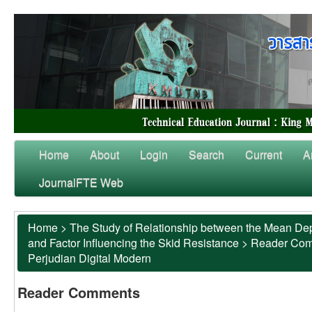
Home
About
Login
Search
Current
A
JournalFTE Web
Home
>
The Study of Relationship between the Mean Dep
and Factor Influencing the Skid Resistance
>
Reader Co
Perjudian Digital Modern
Reader Comments