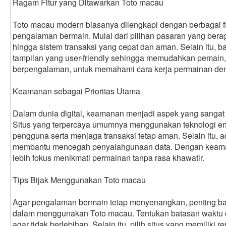
Ragam Fitur yang Ditawarkan Toto macau
Toto macau modern biasanya dilengkapi dengan berbagai 
pengalaman bermain. Mulai dari pilihan pasaran yang berag
hingga sistem transaksi yang cepat dan aman. Selain itu, 
tampilan yang user-friendly sehingga memudahkan pemain
berpengalaman, untuk memahami cara kerja permainan den
Keamanan sebagai Prioritas Utama
Dalam dunia digital, keamanan menjadi aspek yang sangat
Situs yang terpercaya umumnya menggunakan teknologi enk
pengguna serta menjaga transaksi tetap aman. Selain itu, a
membantu mencegah penyalahgunaan data. Dengan keaman
lebih fokus menikmati permainan tanpa rasa khawatir.
Tips Bijak Menggunakan Toto macau
Agar pengalaman bermain tetap menyenangkan, penting bag
dalam menggunakan Toto macau. Tentukan batasan waktu 
agar tidak berlebihan. Selain itu, pilih situs yang memiliki