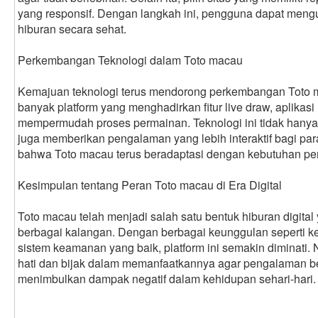
yang responsif. Dengan langkah ini, pengguna dapat mengur
hiburan secara sehat.
Perkembangan Teknologi dalam Toto macau
Kemajuan teknologi terus mendorong perkembangan Toto mac
banyak platform yang menghadirkan fitur live draw, aplikasi
mempermudah proses permainan. Teknologi ini tidak hany
juga memberikan pengalaman yang lebih interaktif bagi pa
bahwa Toto macau terus beradaptasi dengan kebutuhan p
Kesimpulan tentang Peran Toto macau di Era Digital
Toto macau telah menjadi salah satu bentuk hiburan digital
berbagai kalangan. Dengan berbagai keunggulan seperti ke
sistem keamanan yang baik, platform ini semakin diminati. 
hati dan bijak dalam memanfaatkannya agar pengalaman berm
menimbulkan dampak negatif dalam kehidupan sehari-hari.