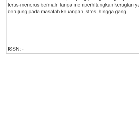
terus-menerus bermain tanpa memperhitungkan kerugian yan
berujung pada masalah keuangan, stres, hingga gang
ISSN: -