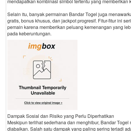
mendapatkan kombinasi simbol tertentu yang memberikan
Selain itu, banyak permainan Bandar Togel juga menawarkan
gratis, bonus khusus, dan jackpot progresif. Fitur-fitur ini s
pemain karena memberikan peluang kemenangan yang lebih
pada keberuntungan.
Dampak Sosial dan Risiko yang Perlu Diperhatikan
Meskipun terlihat sederhana dan menghibur, Bandar Togel me
diabaikan. Salah satu dampak yang paling sering terjadi 