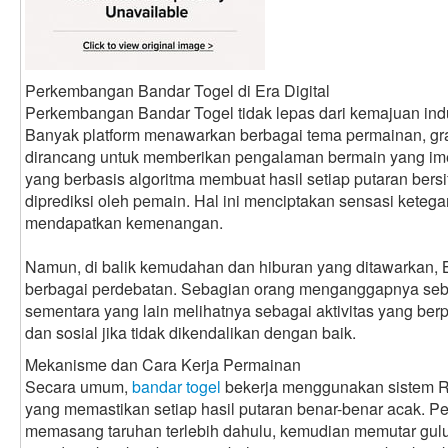
Perkembangan Bandar Togel di Era Digital
Perkembangan Bandar Togel tidak lepas dari kemajuan indust
Banyak platform menawarkan berbagai tema permainan, graf
dirancang untuk memberikan pengalaman bermain yang imers
yang berbasis algoritma membuat hasil setiap putaran bersi
diprediksi oleh pemain. Hal ini menciptakan sensasi keteg
mendapatkan kemenangan.
Namun, di balik kemudahan dan hiburan yang ditawarkan,
berbagai perdebatan. Sebagian orang menganggapnya seb
sementara yang lain melihatnya sebagai aktivitas yang berp
dan sosial jika tidak dikendalikan dengan baik.
Mekanisme dan Cara Kerja Permainan
Secara umum,
bandar togel
bekerja menggunakan sistem 
yang memastikan setiap hasil putaran benar-benar acak. P
memasang taruhan terlebih dahulu, kemudian memutar gulu