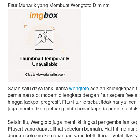
Fitur Menarik yang Membuat Wengtoto Diminati
Salah satu daya tarik utama
wengtoto
adalah kelengkapan f
permainan slot modern dilengkapi dengan fitur seperti free sp
hingga jackpot progresif. Fitur-fitur tersebut tidak hanya 
juga memberikan peluang lebih besar kepada pemain unt
Selain itu, Wengtoto juga memiliki tingkat pengembalian k
Player) yang dapat dilihat sebelum bermain. Hal ini memu
dengan peluang kemenangan yang lebih tinggi. Volatilitas 