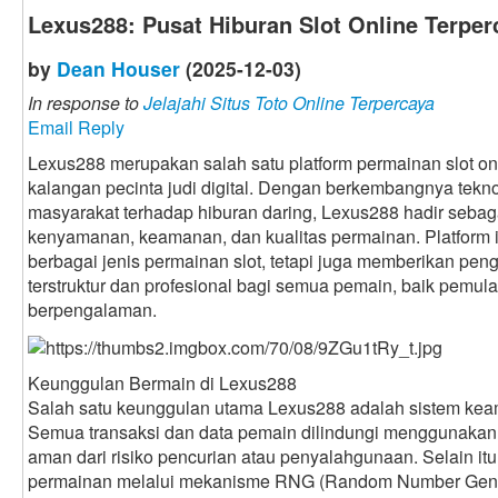
Lexus288: Pusat Hiburan Slot Online Terper
by
Dean Houser
(2025-12-03)
In response to
Jelajahi Situs Toto Online Terpercaya
Email Reply
Lexus288 merupakan salah satu platform permainan slot on
kalangan pecinta judi digital. Dengan berkembangnya tekn
masyarakat terhadap hiburan daring, Lexus288 hadir seba
kenyamanan, keamanan, dan kualitas permainan. Platform 
berbagai jenis permainan slot, tetapi juga memberikan pe
terstruktur dan profesional bagi semua pemain, baik pemu
berpengalaman.
Keunggulan Bermain di Lexus288
Salah satu keunggulan utama Lexus288 adalah sistem kea
Semua transaksi dan data pemain dilindungi menggunakan 
aman dari risiko pencurian atau penyalahgunaan. Selain itu
permainan melalui mekanisme RNG (Random Number Genera