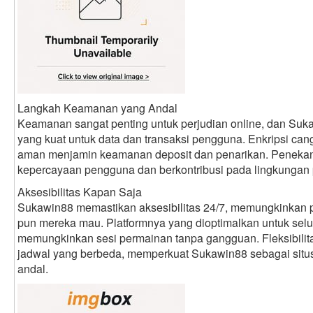
Langkah Keamanan yang Andal
Keamanan sangat penting untuk perjudian online, dan Su
yang kuat untuk data dan transaksi pengguna. Enkripsi c
aman menjamin keamanan deposit dan penarikan. Peneka
kepercayaan pengguna dan berkontribusi pada lingkungan 
Aksesibilitas Kapan Saja
Sukawin88 memastikan aksesibilitas 24/7, memungkinkan
pun mereka mau. Platformnya yang dioptimalkan untuk selule
memungkinkan sesi permainan tanpa gangguan. Fleksibilit
jadwal yang berbeda, memperkuat Sukawin88 sebagai situ
andal.