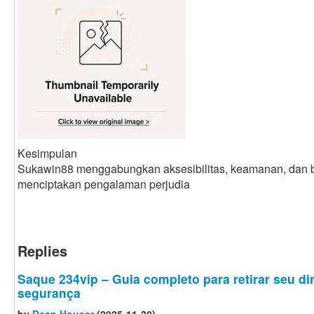
Kesimpulan
Sukawin88 menggabungkan aksesibilitas, keamanan, dan b
menciptakan pengalaman perjudia
Replies
Saque 234vip – Guia completo para retirar seu di
segurança