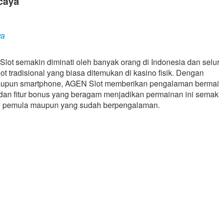
caya
ya
lot semakin diminati oleh banyak orang di Indonesia dan selu
lot tradisional yang biasa ditemukan di kasino fisik. Dengan
aupun smartphone, AGEN Slot memberikan pengalaman bermai
ema dan fitur bonus yang beragam menjadikan permainan ini semak
ang pemula maupun yang sudah berpengalaman.