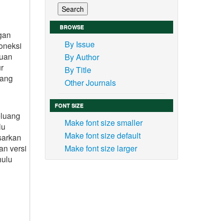
BROWSE
gan
By Issue
oneksi
buan
By Author
r
By Title
tang
Other Journals
FONT SIZE
eluang
Make font size smaller
lu
Make font size default
sarkan
an versi
Make font size larger
hulu