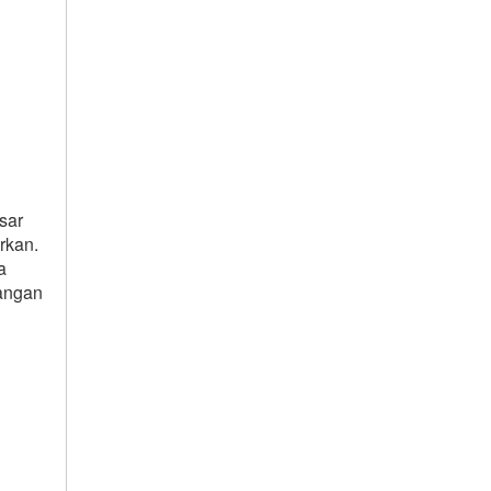
sar
rkan.
a
langan