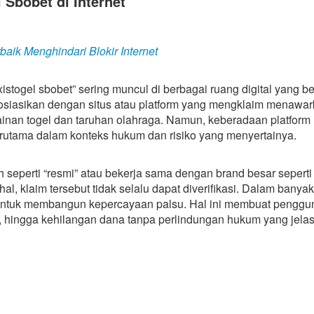
l Sbobet di Internet
rbaik Menghindari Blokir Internet
existogel sbobet” sering muncul di berbagai ruang digital yang b
asosiasikan dengan situs atau platform yang mengklaim menawa
ainan togel dan taruhan olahraga. Namun, keberadaan platform
terutama dalam konteks hukum dan risiko yang menyertainya.
h seperti “resmi” atau bekerja sama dengan brand besar seperti
l, klaim tersebut tidak selalu dapat diverifikasi. Dalam banyak
untuk membangun kepercayaan palsu. Hal ini membuat penggu
i, hingga kehilangan dana tanpa perlindungan hukum yang jelas