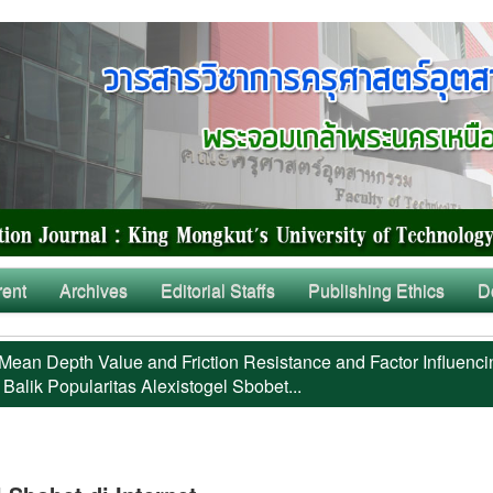
rent
Archives
Editorial Staffs
Publishing Ethics
D
Mean Depth Value and Friction Resistance and Factor Influenci
 Balik Popularitas Alexistogel Sbobet...