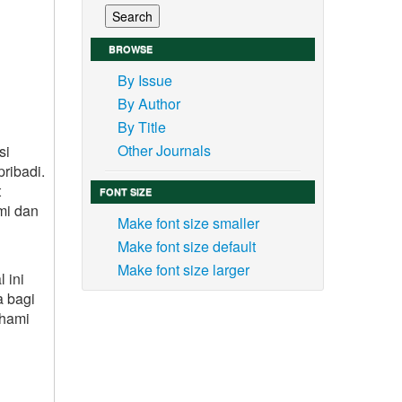
BROWSE
By Issue
By Author
By Title
Other Journals
si
ribadi.
t
FONT SIZE
mi dan
Make font size smaller
Make font size default
Make font size larger
 ini
a bagi
ahami