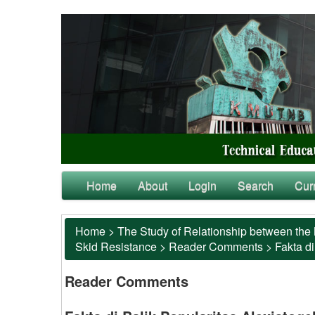
Home
About
Login
Search
Cur
Home
>
The Study of Relationship between the 
Skid Resistance
>
Reader Comments
>
Fakta di
Reader Comments