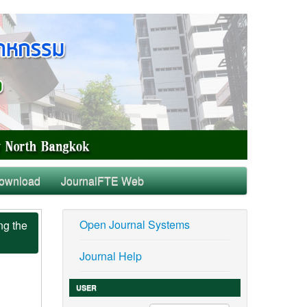
ownload
JournalFTE Web
Open Journal Systems
ng the
Journal Help
USER