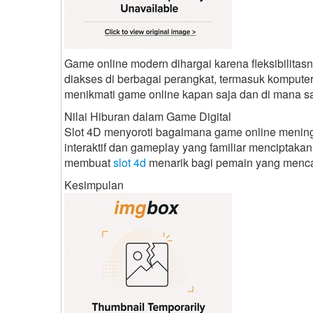
Game online modern dihargai karena fleksibilitasn
diakses di berbagai perangkat, termasuk kompute
menikmati game online kapan saja dan di mana saj
Nilai Hiburan dalam Game Digital
Slot 4D menyoroti bagaimana game online meningk
interaktif dan gameplay yang familiar menciptak
membuat
slot 4d
menarik bagi pemain yang mencari
Kesimpulan