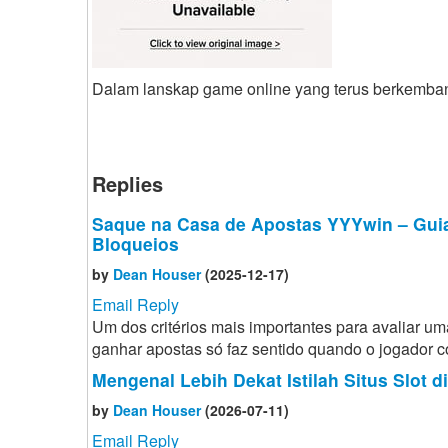
Dalam lanskap game online yang terus berkembang,
Replies
Saque na Casa de Apostas YYYwin – Guia
Bloqueios
by
Dean Houser
(2025-12-17)
Email Reply
Um dos critérios mais importantes para avaliar um
ganhar apostas só faz sentido quando o jogador co
Mengenal Lebih Dekat Istilah Situs Slot di
by
Dean Houser
(2026-07-11)
Email Reply