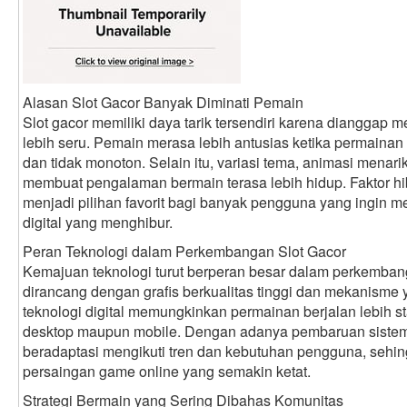
Alasan Slot Gacor Banyak Diminati Pemain
Slot gacor memiliki daya tarik tersendiri karena diangga
lebih seru. Pemain merasa lebih antusias ketika permainan
dan tidak monoton. Selain itu, variasi tema, animasi menar
membuat pengalaman bermain terasa lebih hidup. Faktor hi
menjadi pilihan favorit bagi banyak pengguna yang ingin m
digital yang menghibur.
Peran Teknologi dalam Perkembangan Slot Gacor
Kemajuan teknologi turut berperan besar dalam perkemba
dirancang dengan grafis berkualitas tinggi dan mekanisme 
teknologi digital memungkinkan permainan berjalan lebih sta
desktop maupun mobile. Dengan adanya pembaruan sistem s
beradaptasi mengikuti tren dan kebutuhan pengguna, sehing
persaingan game online yang semakin ketat.
Strategi Bermain yang Sering Dibahas Komunitas