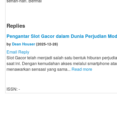
sehari-hari. Bermai
Replies
Pengantar Slot Gacor dalam Dunia Perjudian Mo
by
Dean Houser
(2025-12-28)
Email Reply
Slot Gacor telah menjadi salah satu bentuk hiburan perjudian
saat ini. Dengan kemudahan akses melalui smartphone atau
menawarkan sensasi yang sama...
Read more
ISSN: -