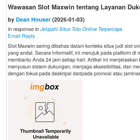
Wawasan Slot Maxwin tentang Layanan Duk
by
Dean Houser
(2026-01-03)
In response to
Jelajahi Situs Toto Online Terpercaya
Email Reply
Slot Maxwin sering dibahas dalam konteks situs judi slot 
yang andal. Secara informatif, ini merujuk pada platform d
membantu Anda 24 jam setiap hari. Artikel ini menjelaskan
menyusun sistem dukungan, menjaga aksesibilitas, dan me
dengan fokus pada deskripsi daripada promosi atau jaminan