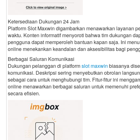
Ketersediaan Dukungan 24 Jam
Platform Slot Maxwin digambarkan menawarkan layanan pe
waktu. Konten informatif menyoroti bahwa tim dukungan dap
pengguna dapat memperoleh bantuan kapan saja. Ini menun
online menekankan keandalan dan aksesibilitas bagi peng
Berbagai Saluran Komunikasi
Dukungan pelanggan di platform
slot maxwin
biasanya dise
komunikasi. Deskripsi sering menyebutkan obrolan langsun
sebagai cara untuk menghubungi tim. Fitur-fitur ini mengga
online menawarkan berbagai saluran untuk memenuhi pref
secara efisien.