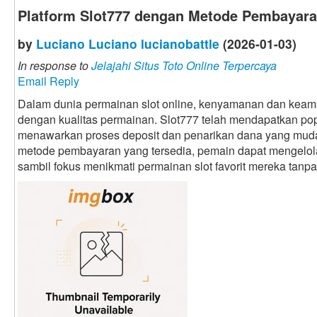
Platform Slot777 dengan Metode Pembayara
by
Luciano Luciano lucianobattle
(2026-01-03)
In response to
Jelajahi Situs Toto Online Terpercaya
Email Reply
Dalam dunia permainan slot online, kenyamanan dan keam
dengan kualitas permainan. Slot777 telah mendapatkan pop
menawarkan proses deposit dan penarikan dana yang mud
metode pembayaran yang tersedia, pemain dapat mengelo
sambil fokus menikmati permainan slot favorit mereka tanpa