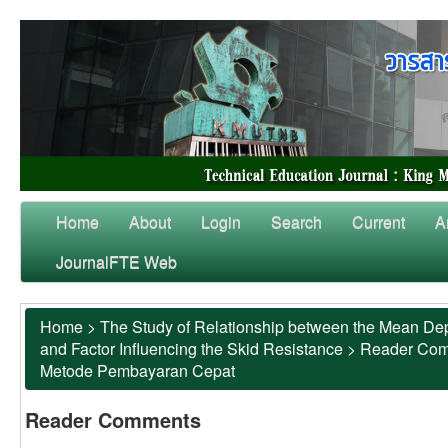
Home
About
Login
Search
Current
A
JournalFTE Web
Home
>
The Study of Relationship between the Mean Dep
and Factor Influencing the Skid Resistance
>
Reader Co
Metode Pembayaran Cepat
Reader Comments