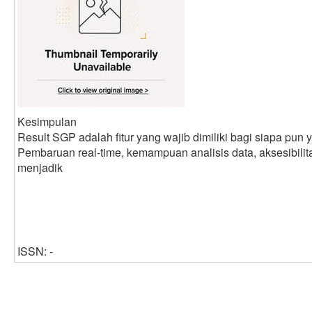
Kesimpulan
Result SGP adalah fitur yang wajib dimiliki bagi siapa pun 
Pembaruan real-time, kemampuan analisis data, aksesibilitas
menjadik
ISSN: -