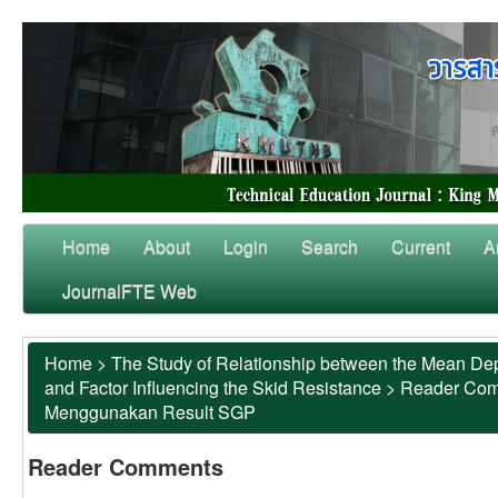
Home
About
Login
Search
Current
A
JournalFTE Web
Home
>
The Study of Relationship between the Mean Dep
and Factor Influencing the Skid Resistance
>
Reader Co
Menggunakan Result SGP
Reader Comments