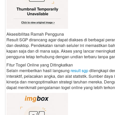
Aksesibilitas Ramah Pengguna
Result SGP dirancang agar dapat diakses di berbagai peran
dan desktop. Pendekatan ramah seluler ini memastikan ba
kapan saja dan di mana saja. Akses yang lancar mening
pengguna tetap terhubung dengan undian terbaru tanpa ga
Fitur Togel Online yang Ditingkatkan
Selain memberikan hasil langsung
result sgp
dilengkapi den
interaktif, pelacakan angka, dan alat statistik. Sumber da
kinerja dan mengoptimalkan strategi taruhan mereka. De
dapat menikmati pengalaman togel online yang lebih terko