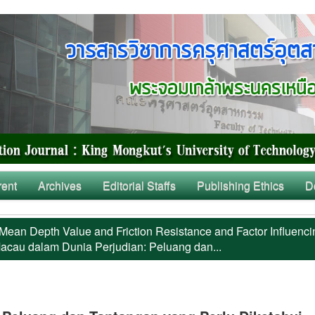
rent
Archives
Editorial Staffs
Publishing Ethics
D
Mean Depth Value and Friction Resistance and Factor Influenci
cau dalam Dunia Perjudian: Peluang dan...