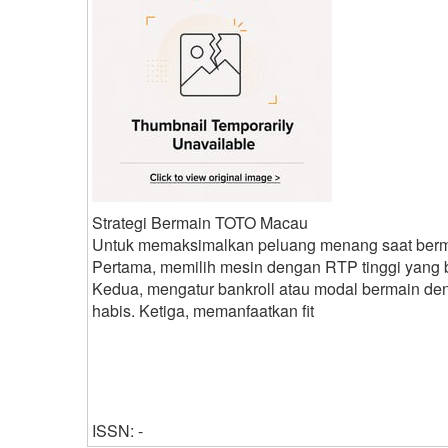
Strategi Bermain TOTO Macau
Untuk memaksimalkan peluang menang saat berm
Pertama, memilih mesin dengan RTP tinggi yang 
Kedua, mengatur bankroll atau modal bermain den
habis. Ketiga, memanfaatkan fit
ISSN: -