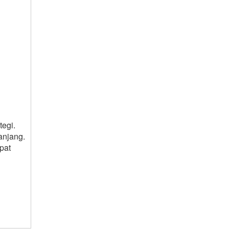
egi.
anjang.
pat