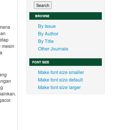
BROWSE
By Issue
imana
kan
By Author
etap
By Title
i mesin
Other Journals
ga
FONT SIZE
Make font size smaller
ang
Make font size default
angan
ng
Make font size larger
mainkan.
gacor.