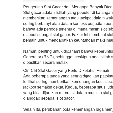
Pengertian Slot Gacor dan Mengapa Banyak Dicar
Slot gacor adalah istilah yang populer di kalang
memberikan kemenangan atau jackpot dalam waktu t
sering berbunyi atau dalam konteks perjudian be
bahwa ada periode tertentu di mana mesin slot l
disebut sebagai slot gacor. Faktor ini membuat s
pemain untuk mendapatkan keuntungan maksimal
Namun, penting untuk dipahami bahwa keberuntu
Generator (RNG), sehingga meskipun ada istilah s
dipastikan secara mutlak.
Ciri-Ciri Slot Gacor yang Perlu Diketahui Pemain
Ada beberapa tanda yang sering dijadikan patokan
terlihat sering memberikan kemenangan kecil sec
jackpot semakin dekat. Kedua, beberapa situs jud
yang bisa dijadikan referensi dalam memilih slot
dianggap sebagai slot gacor.
Selain itu, perubahan pola kemenangan juga menj