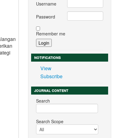
Username
Password
Remember me
kalangan
erikan
ategi
NOTIFICATIONS
View
Subscribe
JOURNAL CONTENT
Search
Search Scope