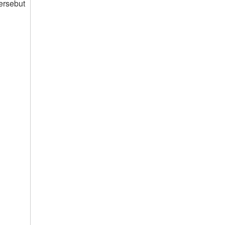
ersebut