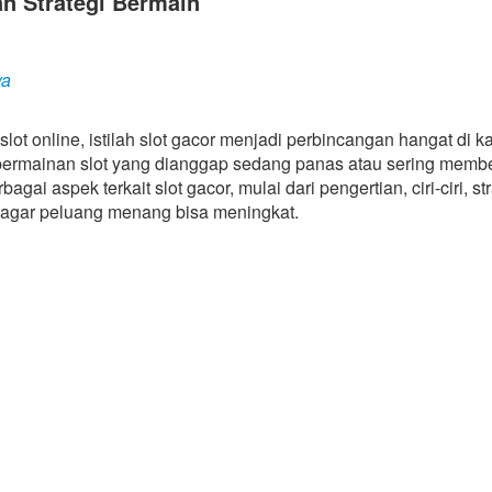
n Strategi Bermain
ya
ot online, istilah slot gacor menjadi perbincangan hangat di 
 permainan slot yang dianggap sedang panas atau sering memb
i aspek terkait slot gacor, mulai dari pengertian, ciri-ciri, str
 agar peluang menang bisa meningkat.