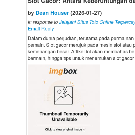
Slot Gacor: Antara Keberuntungan da
by
Dean Houser
(2026-01-27)
In response to
Jelajahi Situs Toto Online Terperca
Email Reply
Dalam dunia perjudian, terutama pada permainan sl
pemain. Slot gacor merujuk pada mesin slot atau
kemenangan besar. Artikel ini akan membahas berbaga
bermain, hingga tips untuk menemukan slot gacor