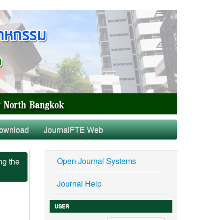
ownload
JournalFTE Web
Open Journal Systems
ng the
Journal Help
USER