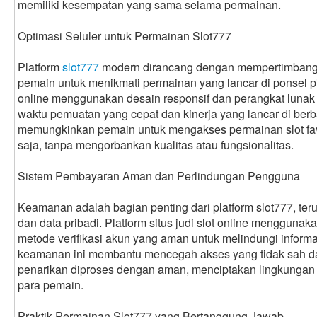
memiliki kesempatan yang sama selama permainan.
Optimasi Seluler untuk Permainan Slot777
Platform
slot777
modern dirancang dengan mempertimbangk
pemain untuk menikmati permainan yang lancar di ponsel pinta
online menggunakan desain responsif dan perangkat lunak
waktu pemuatan yang cepat dan kinerja yang lancar di berb
memungkinkan pemain untuk mengakses permainan slot fav
saja, tanpa mengorbankan kualitas atau fungsionalitas.
Sistem Pembayaran Aman dan Perlindungan Pengguna
Keamanan adalah bagian penting dari platform slot777, te
dan data pribadi. Platform situs judi slot online mengguna
metode verifikasi akun yang aman untuk melindungi infor
keamanan ini membantu mencegah akses yang tidak sah d
penarikan diproses dengan aman, menciptakan lingkungan d
para pemain.
Praktik Permainan Slot777 yang Bertanggung Jawab