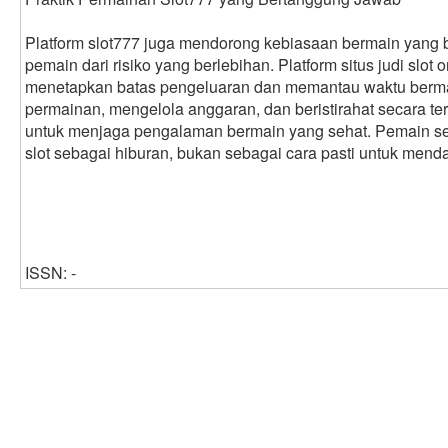
Platform slot777 juga mendorong kebiasaan bermain yang 
pemain dari risiko yang berlebihan. Platform situs judi slot
menetapkan batas pengeluaran dan memantau waktu ber
permainan, mengelola anggaran, dan beristirahat secara te
untuk menjaga pengalaman bermain yang sehat. Pemain 
slot sebagai hiburan, bukan sebagai cara pasti untuk men
ISSN: -