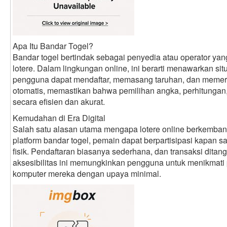
Apa Itu Bandar Togel?
Bandar togel bertindak sebagai penyedia atau operator yan
lotere. Dalam lingkungan online, ini berarti menawarkan sit
pengguna dapat mendaftar, memasang taruhan, dan memerik
otomatis, memastikan bahwa pemilihan angka, perhitungan
secara efisien dan akurat.
Kemudahan di Era Digital
Salah satu alasan utama mengapa lotere online berkemban
platform bandar togel, pemain dapat berpartisipasi kapan s
fisik. Pendaftaran biasanya sederhana, dan transaksi ditanga
aksesibilitas ini memungkinkan pengguna untuk menikmati 
komputer mereka dengan upaya minimal.