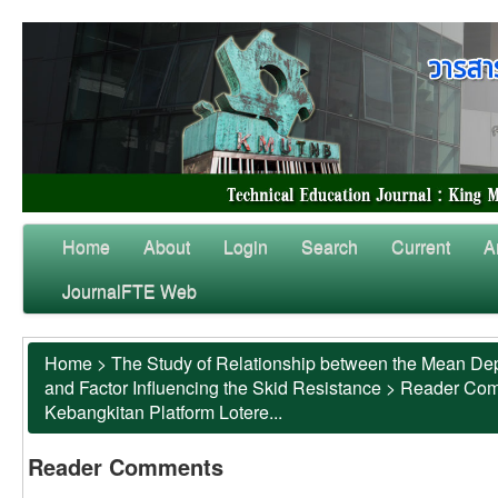
Home
About
Login
Search
Current
A
JournalFTE Web
Home
>
The Study of Relationship between the Mean Dep
and Factor Influencing the Skid Resistance
>
Reader Co
Kebangkitan Platform Lotere...
Reader Comments