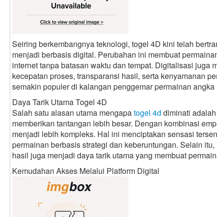
Seiring berkembangnya teknologi, togel 4D kini telah bertran
menjadi berbasis digital. Perubahan ini membuat permaina
internet tanpa batasan waktu dan tempat. Digitalisasi jug
kecepatan proses, transparansi hasil, serta kenyamanan pe
semakin populer di kalangan penggemar permainan angka
Daya Tarik Utama Togel 4D
Salah satu alasan utama mengapa
togel 4d
diminati adalah
memberikan tantangan lebih besar. Dengan kombinasi empat
menjadi lebih kompleks. Hal ini menciptakan sensasi terse
permainan berbasis strategi dan keberuntungan. Selain it
hasil juga menjadi daya tarik utama yang membuat permainan
Kemudahan Akses Melalui Platform Digital