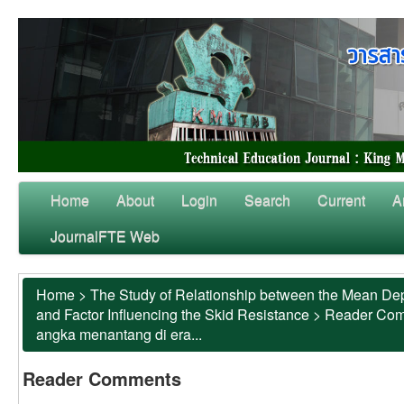
Home
About
Login
Search
Current
A
JournalFTE Web
Home
>
The Study of Relationship between the Mean Dep
and Factor Influencing the Skid Resistance
>
Reader Co
angka menantang di era...
Reader Comments