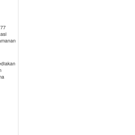
777
gasi
yamanan
diakan
n
ma