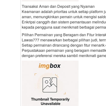
Transaksi Aman dan Deposit yang Nyaman
Keamanan adalah prioritas untuk setiap platform
aman, memungkinkan pemain untuk mengisi sald
Enkripsi canggih dan sistem pemantauan melindu
kepada pengguna saat menikmati berbagai permaina
Pilihan Permainan yang Beragam dan Fitur Interak
Lawas777 menawarkan berbagai pilihan judi, term
Setiap permainan dirancang dengan fitur menarik
Perpustakaan permainan yang beragam memastik
dengan preferensi mereka sambil menikmati game