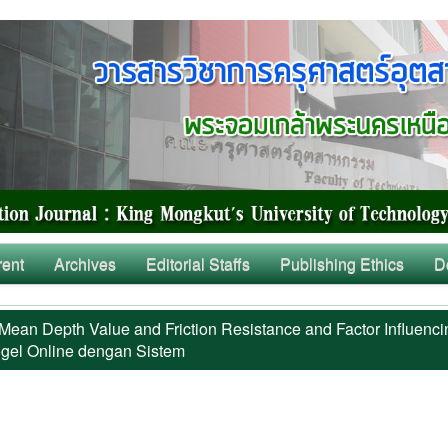
rent
Archives
Editorial Staffs
Publishing Ethics
D
Mean Depth Value and Friction Resistance and Factor Influenci
ogel Online dengan Sistem