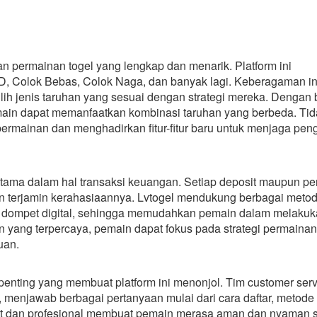
n permainan togel yang lengkap dan menarik. Platform ini
3D, Colok Bebas, Colok Naga, dan banyak lagi. Keberagaman in
 jenis taruhan yang sesuai dengan strategi mereka. Dengan b
main dapat memanfaatkan kombinasi taruhan yang berbeda. Tid
 permainan dan menghadirkan fitur-fitur baru untuk menjaga pe
rutama dalam hal transaksi keuangan. Setiap deposit maupun pe
dan terjamin kerahasiaannya. Lvtogel mendukung berbagai meto
gga dompet digital, sehingga memudahkan pemain dalam melaku
 yang terpercaya, pemain dapat fokus pada strategi permainan
uan.
 penting yang membuat platform ini menonjol. Tim customer serv
menjawab berbagai pertanyaan mulai dari cara daftar, metode 
at dan profesional membuat pemain merasa aman dan nyaman 