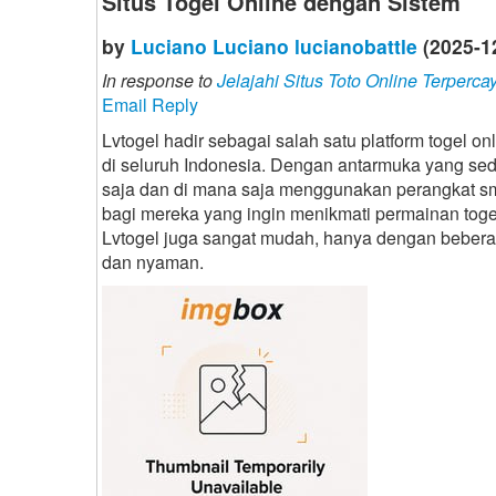
Situs Togel Online dengan Sistem
by
Luciano Luciano lucianobattle
(2025-1
In response to
Jelajahi Situs Toto Online Terperca
Email Reply
Lvtogel hadir sebagai salah satu platform togel
di seluruh Indonesia. Dengan antarmuka yang se
saja dan di mana saja menggunakan perangkat sma
bagi mereka yang ingin menikmati permainan togel t
Lvtogel juga sangat mudah, hanya dengan beber
dan nyaman.