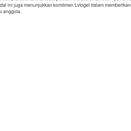
dal ini juga menunjukkan komitmen Lvtogel dalam memberikan
p anggota.