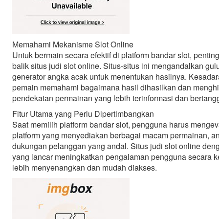
Memahami Mekanisme Slot Online
Untuk bermain secara efektif di platform bandar slot, pen
balik situs judi slot online. Situs-situs ini mengandalkan g
generator angka acak untuk menentukan hasilnya. Kesada
pemain memahami bagaimana hasil dihasilkan dan mengh
pendekatan permainan yang lebih terinformasi dan bertang
Fitur Utama yang Perlu Dipertimbangkan
Saat memilih platform bandar slot, pengguna harus mengeva
platform yang menyediakan berbagai macam permainan, a
dukungan pelanggan yang andal. Situs judi slot online deng
yang lancar meningkatkan pengalaman pengguna secara 
lebih menyenangkan dan mudah diakses.