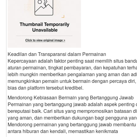
Keadilan dan Transparansi dalam Permainan
Kepercayaan adalah faktor penting saat memilih situs banda
aturan permainan, tingkat pembayaran, dan kepatuhan terh
lebih mungkin memberikan pengalaman yang aman dan adil
memungkinkan pemain untuk bermain dengan percaya diri,
bias dan platform tersebut kredibel.
Mendorong Kebiasaan Bermain yang Bertanggung Jawab
Permainan yang bertanggung jawab adalah aspek penting da
bereputasi baik. Cari situs yang mempromosikan batasan d
yang aman, dan memberikan dukungan bagi pengguna yan
Mendorong permainan yang bertanggung jawab membantu
antara hiburan dan kendali, memastikan kenikmata