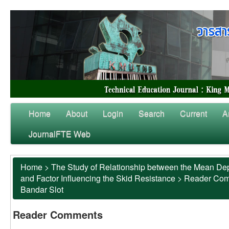
Home
About
Login
Search
Current
A
JournalFTE Web
Home
>
The Study of Relationship between the Mean Dep
and Factor Influencing the Skid Resistance
>
Reader Co
Bandar Slot
Reader Comments