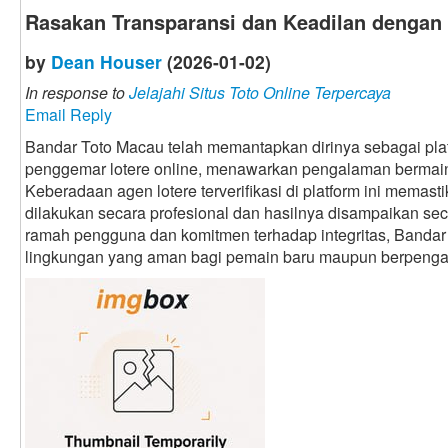
Rasakan Transparansi dan Keadilan dengan
by
Dean Houser
(2026-01-02)
In response to
Jelajahi Situs Toto Online Terpercaya
Email Reply
Bandar Toto Macau telah memantapkan dirinya sebagai plat
penggemar lotere online, menawarkan pengalaman bermain 
Keberadaan agen lotere terverifikasi di platform ini memas
dilakukan secara profesional dan hasilnya disampaikan sec
ramah pengguna dan komitmen terhadap integritas, Banda
lingkungan yang aman bagi pemain baru maupun berpeng