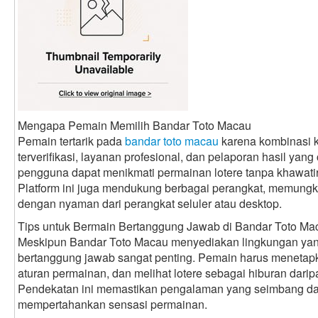
Mengapa Pemain Memilih Bandar Toto Macau
Pemain tertarik pada
bandar toto macau
karena kombinasi k
terverifikasi, layanan profesional, dan pelaporan hasil yan
pengguna dapat menikmati permainan lotere tanpa khawatir
Platform ini juga mendukung berbagai perangkat, memungki
dengan nyaman dari perangkat seluler atau desktop.
Tips untuk Bermain Bertanggung Jawab di Bandar Toto Ma
Meskipun Bandar Toto Macau menyediakan lingkungan yan
bertanggung jawab sangat penting. Pemain harus menetap
aturan permainan, dan melihat lotere sebagai hiburan dari
Pendekatan ini memastikan pengalaman yang seimbang d
mempertahankan sensasi permainan.