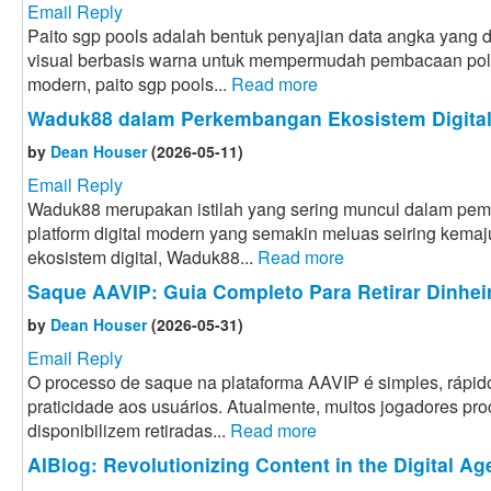
Email Reply
Paito sgp pools adalah bentuk penyajian data angka yang d
visual berbasis warna untuk mempermudah pembacaan pola 
modern, paito sgp pools...
Read more
Waduk88 dalam Perkembangan Ekosistem Digita
by
Dean Houser
(2026-05-11)
Email Reply
Waduk88 merupakan istilah yang sering muncul dalam p
platform digital modern yang semakin meluas seiring kemaj
ekosistem digital, Waduk88...
Read more
Saque AAVIP: Guia Completo Para Retirar Dinhe
by
Dean Houser
(2026-05-31)
Email Reply
O processo de saque na plataforma AAVIP é simples, rápido
praticidade aos usuários. Atualmente, muitos jogadores pr
disponibilizem retiradas...
Read more
AIBlog: Revolutionizing Content in the Digital Ag