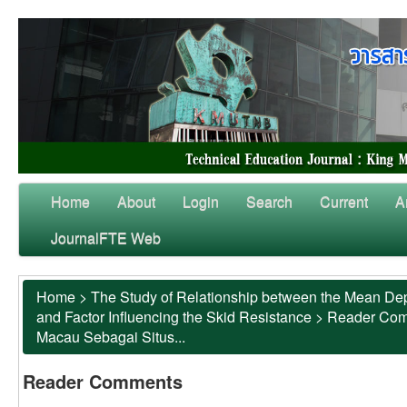
Home
About
Login
Search
Current
A
JournalFTE Web
Home
>
The Study of Relationship between the Mean Dep
and Factor Influencing the Skid Resistance
>
Reader Co
Macau Sebagai Situs...
Reader Comments