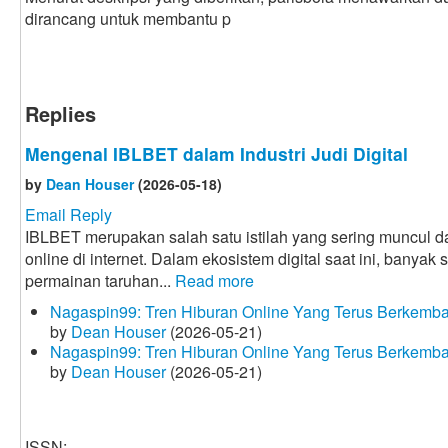
dirancang untuk membantu p
Replies
Mengenal IBLBET dalam Industri Judi Digital
by
Dean Houser
(2026-05-18)
Email Reply
IBLBET merupakan salah satu istilah yang sering muncul 
online di internet. Dalam ekosistem digital saat ini, banya
permainan taruhan...
Read more
Nagaspin99: Tren Hiburan Online Yang Terus Berkemb
by
Dean Houser
(2026-05-21)
Nagaspin99: Tren Hiburan Online Yang Terus Berkemb
by
Dean Houser
(2026-05-21)
ISSN: -