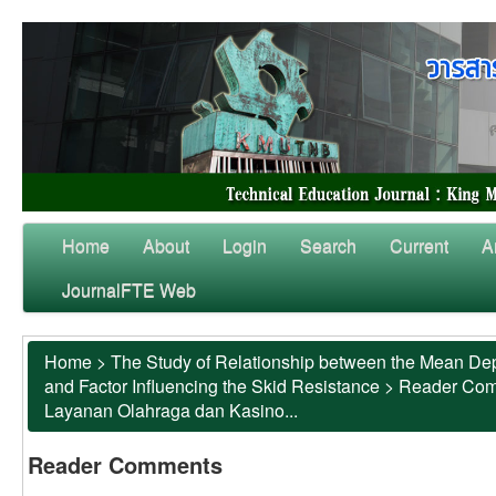
Home
About
Login
Search
Current
A
JournalFTE Web
Home
>
The Study of Relationship between the Mean Dep
and Factor Influencing the Skid Resistance
>
Reader Co
Layanan Olahraga dan Kasino...
Reader Comments