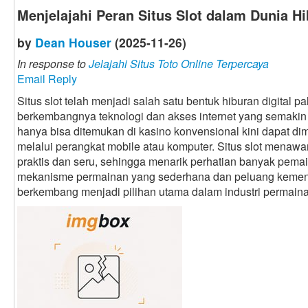
Menjelajahi Peran Situs Slot dalam Dunia H
by
Dean Houser
(2025-11-26)
In response to
Jelajahi Situs Toto Online Terpercaya
Email Reply
Situs slot telah menjadi salah satu bentuk hiburan digital pa
berkembangnya teknologi dan akses internet yang semaki
hanya bisa ditemukan di kasino konvensional kini dapat di
melalui perangkat mobile atau komputer. Situs slot mena
praktis dan seru, sehingga menarik perhatian banyak pema
mekanisme permainan yang sederhana dan peluang kemenan
berkembang menjadi pilihan utama dalam industri permaina