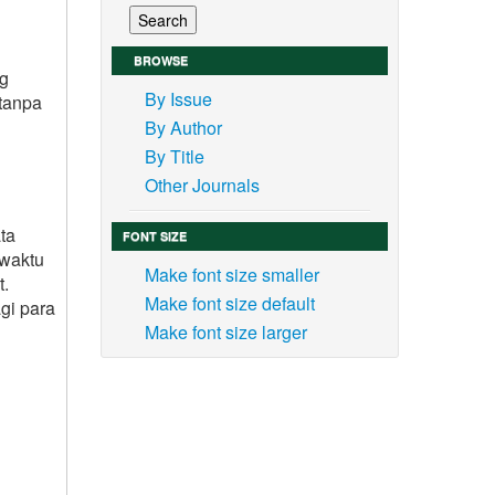
BROWSE
ng
By Issue
 tanpa
By Author
By Title
Other Journals
ta
FONT SIZE
 waktu
Make font size smaller
t.
Make font size default
gi para
Make font size larger