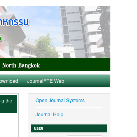
ownload
JournalFTE Web
Open Journal Systems
ng the
Journal Help
USER