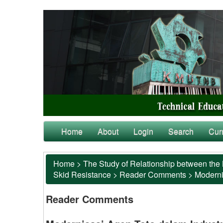
Home
About
Login
Search
Cur
Home
>
The Study of Relationship between the 
Skid Resistance
>
Reader Comments
>
Moderni
Reader Comments