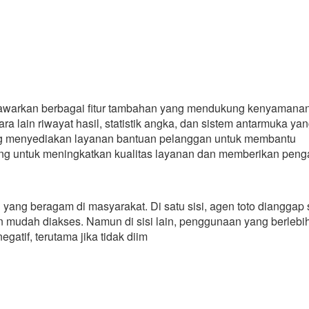
warkan berbagai fitur tambahan yang mendukung kenyamana
a lain riwayat hasil, statistik angka, dan sistem antarmuka yan
ring menyediakan layanan bantuan pelanggan untuk membantu
cang untuk meningkatkan kualitas layanan dan memberikan pen
ang beragam di masyarakat. Di satu sisi, agen toto dianggap
an mudah diakses. Namun di sisi lain, penggunaan yang berlebi
tif, terutama jika tidak diim