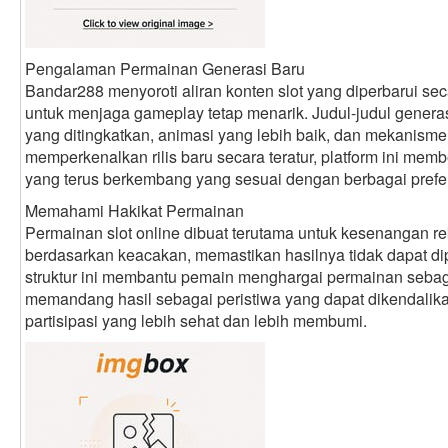
Pengalaman Permainan Generasi Baru
Bandar288 menyoroti aliran konten slot yang diperbarui se
untuk menjaga gameplay tetap menarik. Judul-judul generas
yang ditingkatkan, animasi yang lebih baik, dan mekanis
memperkenalkan rilis baru secara teratur, platform ini mem
yang terus berkembang yang sesuai dengan berbagai prefe
Memahami Hakikat Permainan
Permainan slot online dibuat terutama untuk kesenangan re
berdasarkan keacakan, memastikan hasilnya tidak dapat di
struktur ini membantu pemain menghargai permainan sebag
memandang hasil sebagai peristiwa yang dapat dikendalika
partisipasi yang lebih sehat dan lebih membumi.