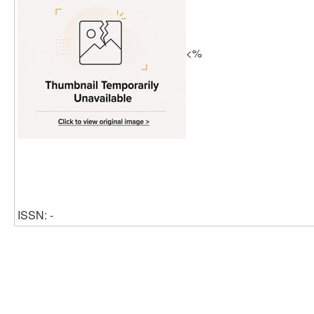
<%
ISSN: -