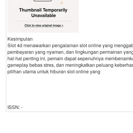
Kesimpulan
Slot 4d menawarkan pengalaman slot online yang mengga
pembayaran yang nyaman, dan lingkungan permainan yang 
hal-hal penting ini, pemain dapat sepenuhnya membenamka
gameplay bebas stres, dan meningkatkan peluang keberhas
pilihan utama untuk hiburan slot online yang
ISSN: -