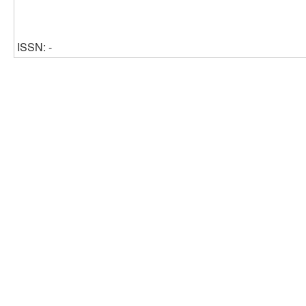
ISSN: -