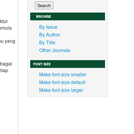
BROWSE
ktur
By Issue
pemula
By Author
nu yang
By Title
Other Journals
rbagai
FONT SIZE
tiap
Make font size smaller
Make font size default
Make font size larger