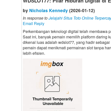
WDSLOT77: Pilar Hiburan Digital di E
by
Nicholas Kennedy
(2026-01-12)
In response to
Jelajahi Situs Toto Online Terperca
Email Reply
Perkembangan teknologi digital telah membawa pe
Saat ini, banyak pemain memilih platform daring 
dikenal luas adalah wdslot77, yang hadir sebagai
pemain dapat menikmati permainan slot tanpa ha
lebih efisien.