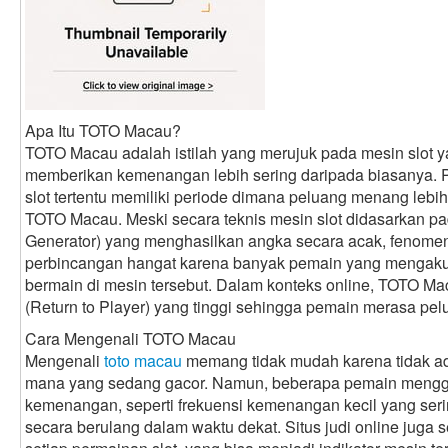
Apa Itu TOTO Macau?
TOTO Macau adalah istilah yang merujuk pada mesin slot 
memberikan kemenangan lebih sering daripada biasanya.
slot tertentu memiliki periode dimana peluang menang lebih
TOTO Macau. Meski secara teknis mesin slot didasarkan
Generator) yang menghasilkan angka secara acak, fenome
perbincangan hangat karena banyak pemain yang mengaku
bermain di mesin tersebut. Dalam konteks online, TOTO Ma
(Return to Player) yang tinggi sehingga pemain merasa pe
Cara Mengenali TOTO Macau
Mengenali
toto macau
memang tidak mudah karena tidak ad
mana yang sedang gacor. Namun, beberapa pemain meng
kemenangan, seperti frekuensi kemenangan kecil yang serin
secara berulang dalam waktu dekat. Situs judi online juga