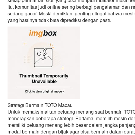
setiap permainan slot, yang bisa menjadi indikator mesin te
itu, komunitas judi online sering berbagi pengalaman dan
sedang gacor. Meski demikian, penting diingat bahwa mesin
yang hasilnya tidak bisa diprediksi dengan pasti.
Strategi Bermain TOTO Macau
Untuk memaksimalkan peluang menang saat bermain TOTO
menerapkan beberapa strategi. Pertama, memilih mesin de
memiliki peluang menang lebih besar dalam jangka panjang
modal bermain dengan bijak agar bisa bermain dalam duras