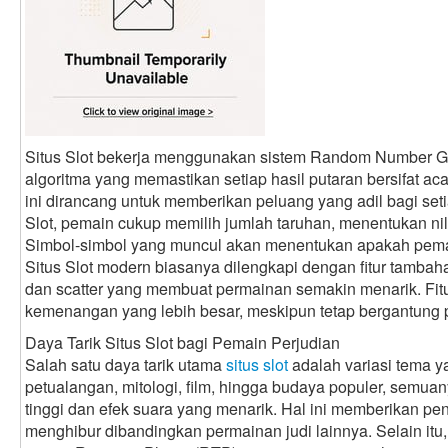
Situs Slot bekerja menggunakan sistem Random Number Ge
algoritma yang memastikan setiap hasil putaran bersifat aca
ini dirancang untuk memberikan peluang yang adil bagi se
Slot, pemain cukup memilih jumlah taruhan, menentukan nil
Simbol-simbol yang muncul akan menentukan apakah pemain
Situs Slot modern biasanya dilengkapi dengan fitur tambaha
dan scatter yang membuat permainan semakin menarik. Fitur
kemenangan yang lebih besar, meskipun tetap bergantung 
Daya Tarik Situs Slot bagi Pemain Perjudian
Salah satu daya tarik utama
situs slot
adalah variasi tema y
petualangan, mitologi, film, hingga budaya populer, semua
tinggi dan efek suara yang menarik. Hal ini memberikan p
menghibur dibandingkan permainan judi lainnya. Selain itu,