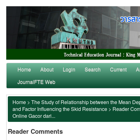
Home
About
Login
Search
Current
A
JournalFTE Web
Home
>
The Study of Relationship between the Mean Dep
and Factor Influencing the Skid Resistance
>
Reader Co
Online Gacor dari...
Reader Comments