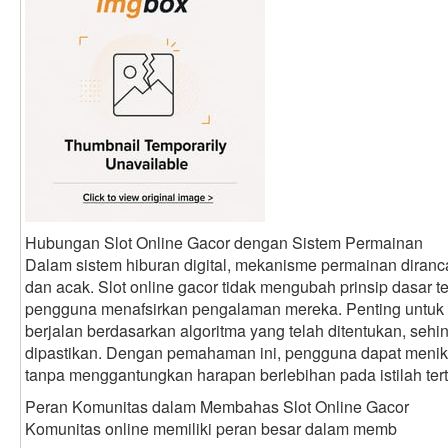
Hubungan Slot Online Gacor dengan Sistem Permainan
Dalam sistem hiburan digital, mekanisme permainan diranc
dan acak. Slot online gacor tidak mengubah prinsip dasar t
pengguna menafsirkan pengalaman mereka. Penting untu
berjalan berdasarkan algoritma yang telah ditentukan, sehi
dipastikan. Dengan pemahaman ini, pengguna dapat menikma
tanpa menggantungkan harapan berlebihan pada istilah tert
Peran Komunitas dalam Membahas Slot Online Gacor
Komunitas online memiliki peran besar dalam memb