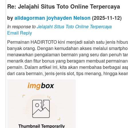
Re: Jelajahi Situs Toto Online Terpercaya
by
alidagorman joyhayden Nelson
(2025-11-12)
In response to
Jelajahi Situs Toto Online Terpercaya
Email Reply
Permainan HADIRTOTO kini menjadi salah satu jenis hiburan
banyak orang. Dengan kemudahan akses melalui smartph
menawarkan pengalaman bermain yang seru dan penuh tanta
menarik dan fitur bonus yang beragam membuat permainan 
pemain. Dalam artikel ini, kita akan membahas berbagai a
dari cara bermain, jenis-jenis slot, tips menang, hingga k