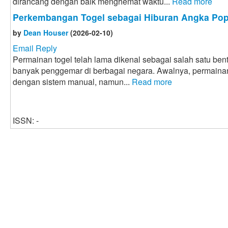
dirancang dengan baik menghemat waktu...
Read more
Perkembangan Togel sebagai Hiburan Angka Pop
by
Dean Houser
(2026-02-10)
Email Reply
Permainan togel telah lama dikenal sebagai salah satu ben
banyak penggemar di berbagai negara. Awalnya, permainan
dengan sistem manual, namun...
Read more
ISSN: -