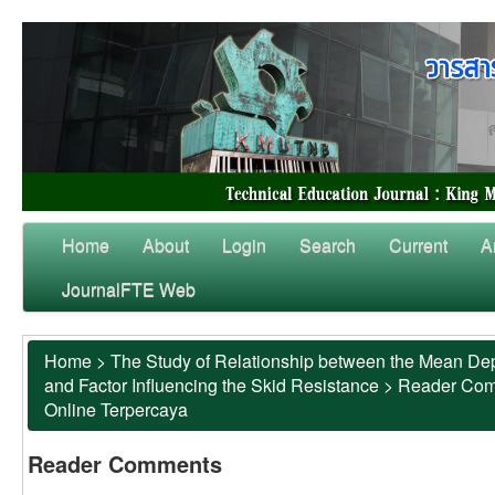
Home
About
Login
Search
Current
A
JournalFTE Web
Home
>
The Study of Relationship between the Mean Dep
and Factor Influencing the Skid Resistance
>
Reader Co
Online Terpercaya
Reader Comments