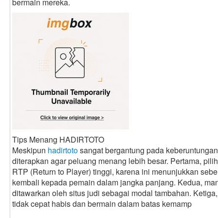
bermain mereka.
Tips Menang HADIRTOTO
Meskipun
hadirtoto
sangat bergantung pada keberuntungan,
diterapkan agar peluang menang lebih besar. Pertama, pili
RTP (Return to Player) tinggi, karena ini menunjukkan se
kembali kepada pemain dalam jangka panjang. Kedua, man
ditawarkan oleh situs judi sebagai modal tambahan. Ketiga,
tidak cepat habis dan bermain dalam batas kemamp