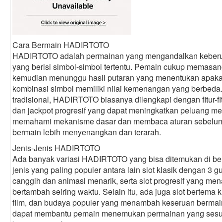
Cara Bermain HADIRTOTO
HADIRTOTO adalah permainan yang mengandalkan keberu
yang berisi simbol-simbol tertentu. Pemain cukup memasan
kemudian menunggu hasil putaran yang menentukan apakah
kombinasi simbol memiliki nilai kemenangan yang berbed
tradisional, HADIRTOTO biasanya dilengkapi dengan fitur-fitur
dan jackpot progresif yang dapat meningkatkan peluang m
memahami mekanisme dasar dan membaca aturan sebelum 
bermain lebih menyenangkan dan terarah.
Jenis-Jenis HADIRTOTO
Ada banyak variasi HADIRTOTO yang bisa ditemukan di berb
jenis yang paling populer antara lain slot klasik dengan 3 g
canggih dan animasi menarik, serta slot progresif yang me
bertambah seiring waktu. Selain itu, ada juga slot bertema k
film, dan budaya populer yang menambah keseruan bermain.
dapat membantu pemain menemukan permainan yang sesua