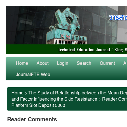
Home
About
Login
Search
Current
A
JournalFTE Web
Home
>
The Study of Relationship between the Mean Dep
and Factor Influencing the Skid Resistance
>
Reader Co
Platform Slot Deposit 5000
Reader Comments