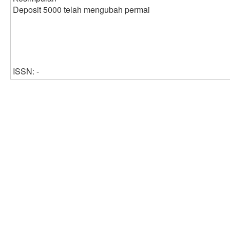
Deposit 5000 telah mengubah permai
ISSN: -