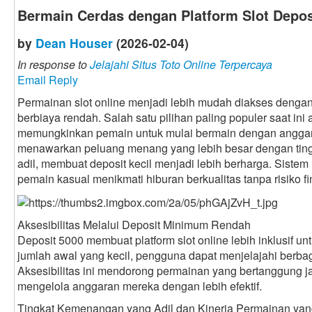
Bermain Cerdas dengan Platform Slot Depos
by
Dean Houser
(2026-02-04)
In response to
Jelajahi Situs Toto Online Terpercaya
Email Reply
Permainan slot online menjadi lebih mudah diakses dengan
berbiaya rendah. Salah satu pilihan paling populer saat ini
memungkinkan pemain untuk mulai bermain dengan anggaran 
menawarkan peluang menang yang lebih besar dengan ting
adil, membuat deposit kecil menjadi lebih berharga. Sist
pemain kasual menikmati hiburan berkualitas tanpa risiko fi
Aksesibilitas Melalui Deposit Minimum Rendah
Deposit 5000 membuat platform slot online lebih inklusif u
jumlah awal yang kecil, pengguna dapat menjelajahi berba
Aksesibilitas ini mendorong permainan yang bertanggung
mengelola anggaran mereka dengan lebih efektif.
Tingkat Kemenangan yang Adil dan Kinerja Permainan yan