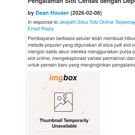
Pengalaman Slot Cerdas dengan Depo
by
Dean Houser
(2026-02-08)
In response to
Jelajahi Situs Toto Online Terperca
Email Reply
Pembayaran berbasis seluler telah membuat hibur
metode populer yang digunakan di situs judi slot
mengisi saldo akun mereka menggunakan pulsa pon
slot online, mengeksplorasi variasi permainan da
untuk pemain baru yang menginginkan pengalaman