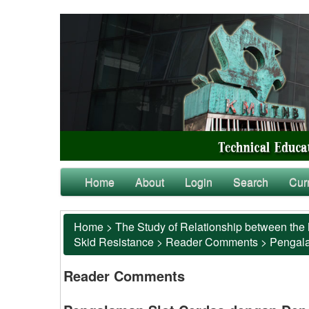
Home
About
Login
Search
Cur
Home
>
The Study of Relationship between the 
Skid Resistance
>
Reader Comments
>
Pengala
Reader Comments