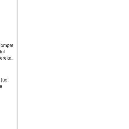
 dompet
ini
ereka.
judi
de