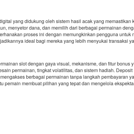
 digital yang didukung oleh sistem hasil acak yang memastikan 
un, menyetor dana, dan memilih dari berbagai permainan den
yederhanakan proses ini dengan memungkinkan pengguna untuk 
jadikannya ideal bagi mereka yang lebih menyukai transaksi y
rmainan slot dengan gaya visual, mekanisme, dan fitur bonus 
in permainan, tingkat volatilitas, dan sistem hadiah. Deposit 
 mengakses berbagai permainan tanpa langkah pembayaran y
 pemain membuat pilihan yang tepat dan mengelola ekspektas