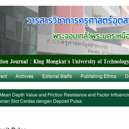
rent
Archives
Editorial Staffs
Publishing Ethics
D
Mean Depth Value and Friction Resistance and Factor Influenci
man Slot Cerdas dengan Deposit Pulsa