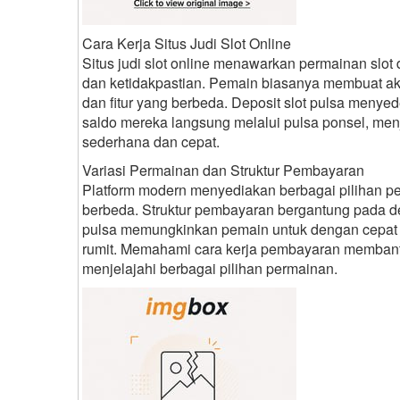
Cara Kerja Situs Judi Slot Online
Situs judi slot online menawarkan permainan slot
dan ketidakpastian. Pemain biasanya membuat ak
dan fitur yang berbeda. Deposit slot pulsa men
saldo mereka langsung melalui pulsa ponsel, men
sederhana dan cepat.
Variasi Permainan dan Struktur Pembayaran
Platform modern menyediakan berbagai pilihan pe
berbeda. Struktur pembayaran bergantung pada desa
pulsa memungkinkan pemain untuk dengan cepat
rumit. Memahami cara kerja pembayaran membantu
menjelajahi berbagai pilihan permainan.