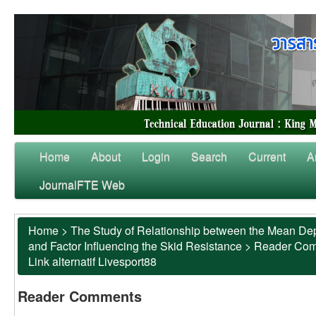
Home
About
Login
Search
Current
A
JournalFTE Web
Home
>
The Study of Relationship between the Mean Dep
and Factor Influencing the Skid Resistance
>
Reader Co
Link alternatif Livesport88
Reader Comments