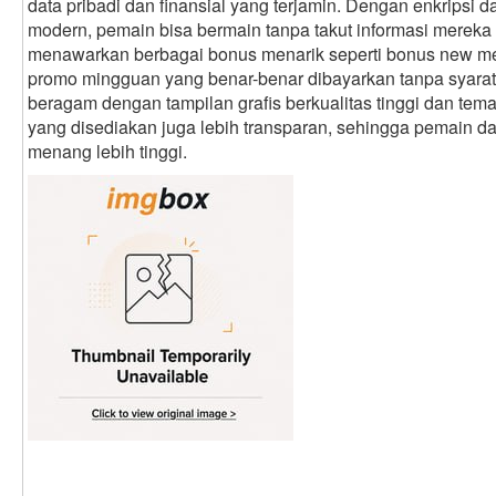
data pribadi dan finansial yang terjamin. Dengan enkripsi 
modern, pemain bisa bermain tanpa takut informasi mereka di
menawarkan berbagai bonus menarik seperti bonus new mem
promo mingguan yang benar-benar dibayarkan tanpa syarat 
beragam dengan tampilan grafis berkualitas tinggi dan tem
yang disediakan juga lebih transparan, sehingga pemain 
menang lebih tinggi.