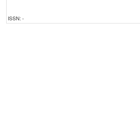
ISSN: -